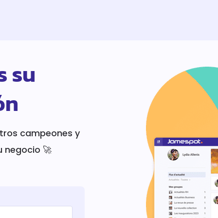
 su
ón
tros campeones y
u negocio 🚀