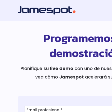
Programemos
demostraci
Planifique su
live demo
con uno de nues
vea cómo
Jamespot
acelerará s